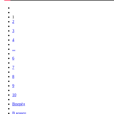
1
2
3
4
...
6
7
8
9
10
Вперёд
В конец