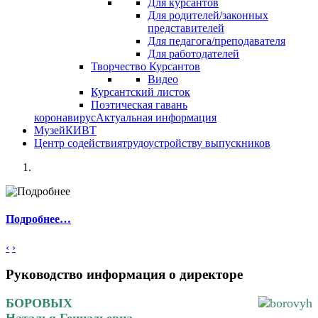
Для курсантов
Для родителей/законных
представителей
Для педагога/преподавателя
Для работодателей
Творчество Курсантов
Видео
Курсантский листок
Поэтическая гавань
коронавирус
Актуальная информация
Музей
КИВТ
Центр содействия
трудоустройству выпускников
Подробнее…
‹
›
Руководство
информация о директоре
БОРОВЫХ
Наталья Геннадьевна