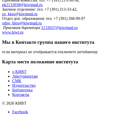
Приемная комиссия: тел. +7 (391) 213-30-38,
pk2133038@kiwtmail.ru
Заочное отделение: тел. +7 (391) 213-33-42,
zo_kkru@kiwtmail.ru
Отдел доп. образования: тел. +7 (391) 268-99-97
odpo_kkru@kiwtmail.ru
Приемная директора
2133037@kiwtmail.ru
www.kiwt.ru
Мы в Контакте
группа нашего института
если материал не отображается отключите антибаннер
Карта
место положение института
о КИВТ
Абитуриентам
СМК
Издательство
Библиотека
Контакты
© 2026 КИВТ
Facebook