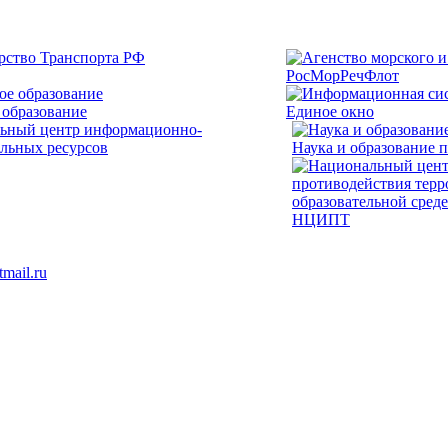
РосМорРечФлот
 образование
Единое окно
Наука и образование 
НЦИПТ
mail.ru