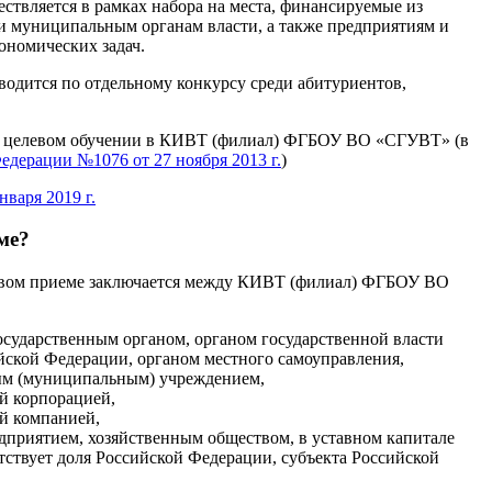
вляется в рамках набора на места, финансируемые из
 и муниципальным органам власти, а также предприятиям и
ономических задач.
водится по отдельному конкурсу среди абитуриентов,
 о целевом обучении в КИВТ (филиал) ФГБОУ ВО «СГУВТ» (в
дерации №1076 от 27 ноября 2013 г.
)
нваря 2019 г.
ме?
евом приеме заключается между КИВТ (филиал) ФГБОУ ВО
сударственным органом, органом государственной власти
йской Федерации, органом местного самоуправления,
ым (муниципальным) учреждением,
й корпорацией,
й компанией,
приятием, хозяйственным обществом, в уставном капитале
тствует доля Российской Федерации, субъекта Российской