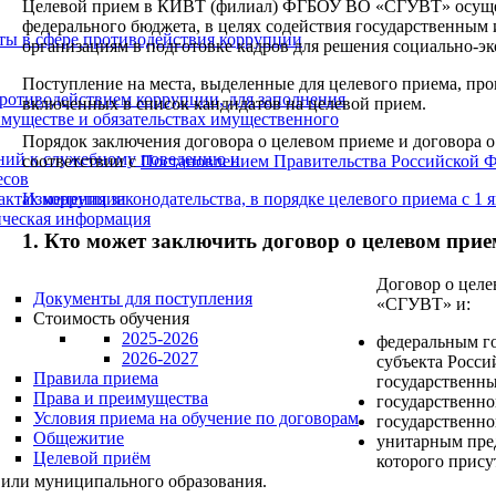
Целевой прием в КИВТ (филиал) ФГБОУ ВО «СГУВТ» осущест
федерального бюджета, в целях содействия государственным
ты в сфере противодействия коррупции
организациям в подготовке кадров для решения социально-эк
Поступление на места, выделенные для целевого приема, про
ротиводействием коррупции, для заполнения
включенных в список кандидатов на целевой прием.
 имуществе и обязательствах имущественного
Порядок заключения договора о целевом приеме и договора
ний к служебному поведению и
соответствии с
Постановлением Правительства Российской Фе
есов
Изменения законодательства, в порядке целевого приема с 1 я
фактах коррупции
тическая информация
1. Кто может заключить договор о целевом прие
Договор о цел
Документы для поступления
«СГУВТ» и:
Стоимость обучения
2025-2026
федеральным го
2026-2027
субъекта Росси
Правила приема
государственн
Права и преимущества
государственно
Условия приема на обучение по договорам
государственно
Общежитие
унитарным пред
Целевой приём
которого прису
или муниципального образования.