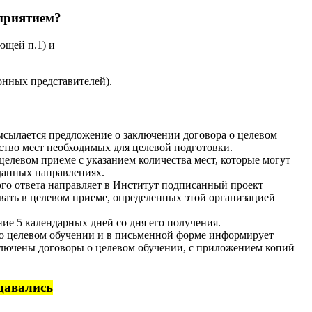
дприятием?
ющей п.1) и
онных представителей).
ысылается предложение о заключении договора о целевом
ство мест необходимых для целевой подготовки.
елевом приеме с указанием количества мест, которые могут
данных направлениях.
ого ответа направляет в Институт подписанный проект
вать в целевом приеме, определенных этой организацией
ие 5 календарных дней со дня его получения.
р о целевом обучении и в письменной форме информирует
ключены договоры о целевом обучении, с приложением копий
одавались