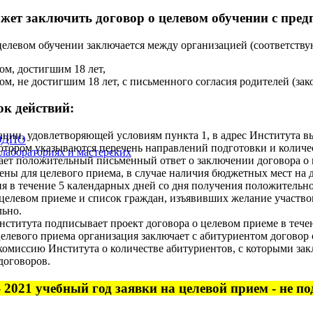
ожет заключить договор о целевом обучении с пре
целевом обучении заключается между организацией (соответству
ом, достигшим 18 лет,
ом, не достигшим 18 лет, с письменного согласия родителей (зак
ок действий:
ации, удовлетворяющей условиям пункта 1, в адрес Института в
 ОДПО
котором указываются перечень направлений подготовки и количе
 лабораториях и мастерских
ает положительный письменный ответ о заключении договора о ц
ены для целевого приема, в случае наличия бюджетных мест на 
я в течение 5 календарных дней со дня получения положительн
 целевом приеме и список граждан, изъявивших желание участво
льно.
нститута подписывает проект договора о целевом приеме в течен
целевого приема организация заключает с абитуриентом догово
омиссию Института о количестве абитуриентов, с которыми за
договоров.
- 2021 учебный год заявки на целевой прием - не п