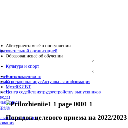
Абитуриентам
всё о поступлении
бразовательной организацией
Образование
всё об обучении
Культура
и спорт
ение и оснащенность
Контакты
пная среда
Стоп коронавирус
Актуальная информация
Музей
КИВТ
ность
Центр содействия
трудоустройству выпускников
вода)
учающихся
среда
Порядок целевого приема на 2022/2023
ельной организации
бования