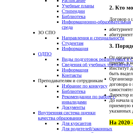
Расписание
Учебные планы
2. Кто м
Стипендии
Библиотека
Договор о 
Информационно-образовательная
среда
абитуриент
ЗО СПО
абитуриент
Направления и специальности
Студентам
3. Поряд
Информация
ОДПО
От организ
Виды подготовок реализуемых в
приеме, в 
Сведения об учебных тренажерах,
Институт д
Информация
быть выдел
Контакты
Организаци
Преподавателям и сотрудникам
договора о
Избрание по конкурсу
самостояте
Библиотека
Директор и
Рекомендации по работе с
До начала 
инвалидами
приемную к
Документы
указанных 
Внутренняя система оценки
качества образования
На 2020 
Для курсантов
Для родителей/законных