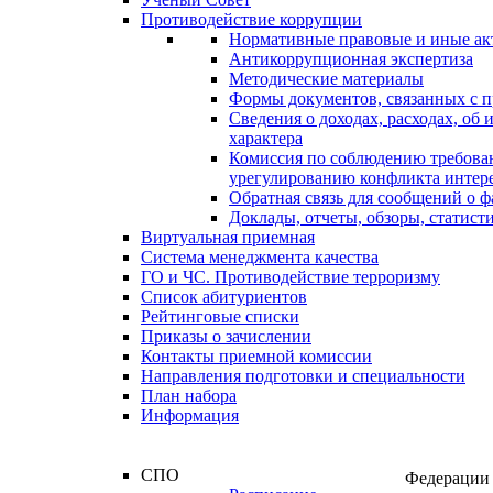
Противодействие коррупции
Нормативные правовые и иные ак
Антикоррупционная экспертиза
Методические материалы
Формы документов, связанных с п
Сведения о доходах, расходах, об
характера
Комиссия по соблюдению требова
урегулированию конфликта интер
Обратная связь для сообщений о 
Доклады, отчеты, обзоры, статис
Виртуальная приемная
Система менеджмента качества
ГО и ЧС. Противодействие терроризму
Список абитуриентов
Рейтинговые списки
Приказы о зачислении
Контакты приемной комиссии
Направления подготовки и специальности
План набора
Информация
СПО
Федерации 