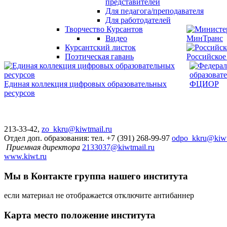
представителей
Для педагога/преподавателя
Для работодателей
Творчество Курсантов
Видео
МинТранс
Курсантский листок
Поэтическая гавань
Российское
Единая коллекция цифровых образовательных
ФЦИОР
ресурсов
213-33-42,
zo_kkru@kiwtmail.ru
Отдел доп. образования: тел. +7 (391) 268-99-97
odpo_kkru@kiwt
Приемная директора
2133037@kiwtmail.ru
www.kiwt.ru
Мы в Контакте
группа нашего института
если материал не отображается отключите антибаннер
Карта
место положение института