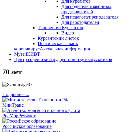
Для курсантов
Для родителей/законных
представителей
Для педагога/преподавателя
Для работодателей
Творчество Курсантов
Видео
Курсантский листок
Поэтическая гавань
коронавирус
Актуальная информация
Музей
КИВТ
Центр содействия
трудоустройству выпускников
70 лет
Подробнее ...
МинТранс
РосМорРечФлот
Российское образование