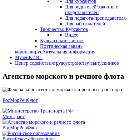
Для курсантов
Для родителей/законных
представителей
Для педагога/преподавателя
Для работодателей
Творчество Курсантов
Видео
Курсантский листок
Поэтическая гавань
коронавирус
Актуальная информация
Музей
КИВТ
Центр содействия
трудоустройству выпускников
Агенство морского и речного флота
РосМорРечФлот
МинТранс
РосМорРечФлот
Российское образование