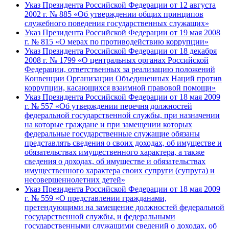
Указ Президента Российской Федерации от 12 августа
2002 г. № 885 «Об утверждении общих принципов
служебного поведения государственных служащих»
Указ Президента Российской Федерации от 19 мая 2008
г. № 815 «О мерах по противодействию коррупции»
Указ Президента Российской Федерации от 18 декабря
2008 г. № 1799 «О центральных органах Российской
Федерации, ответственных за реализацию положений
Конвенции Организации Объединенных Наций против
коррупции, касающихся взаимной правовой помощи»
Указ Президента Российской Федерации от 18 мая 2009
г. № 557 «Об утверждении перечня должностей
федеральной государственной службы, при назначении
на которые граждане и при замещении которых
федеральные государственные служащие обязаны
представлять сведения о своих доходах, об имуществе и
обязательствах имущественного характера, а также
сведения о доходах, об имуществе и обязательствах
имущественного характера своих супруги (супруга) и
несовершеннолетних детей»
Указ Президента Российской Федерации от 18 мая 2009
г. № 559 «О представлении гражданами,
претендующими на замещение должностей федеральной
государственной службы, и федеральными
государственными служащими сведений о доходах, об