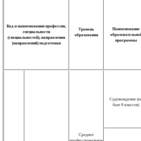
Код и наименовании профессии,
Наименование
Уровень
специальности
образовательно
образования
(специальностей), направления
программы
(направлений) подготовки
Судовождение (н
базе 9 классов)
Среднее
профессиональное