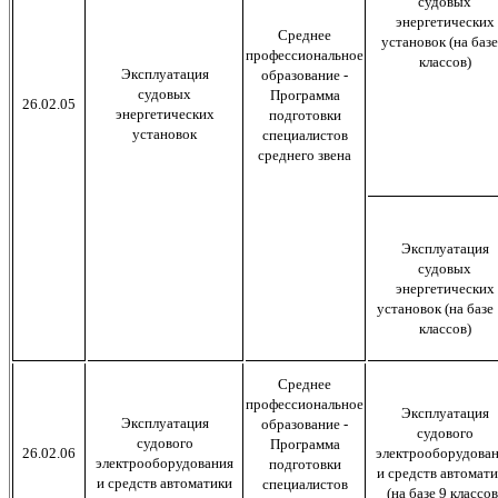
судовых
энергетических
Среднее
установок (на базе
профессиональное
классов)
Эксплуатация
образование -
судовых
Программа
26.02.05
энергетических
подготовки
установок
специалистов
среднего звена
Эксплуатация
судовых
энергетических
установок (на базе
классов)
Среднее
профессиональное
Эксплуатация
Эксплуатация
образование -
судового
судового
Программа
26.02.06
электрооборудова
электрооборудования
подготовки
и средств автомат
и средств автоматики
специалистов
(на базе 9 классов