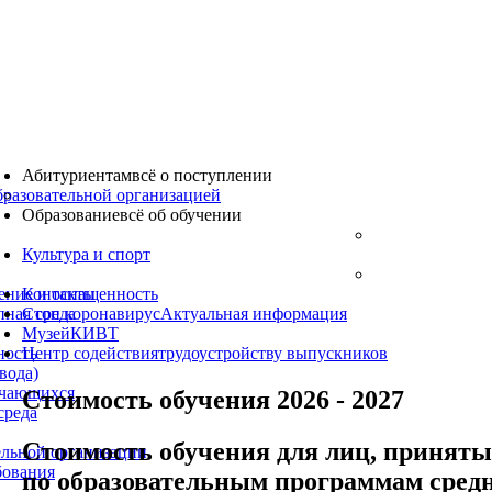
Абитуриентам
всё о поступлении
бразовательной организацией
Образование
всё об обучении
Культура
и спорт
ение и оснащенность
Контакты
пная среда
Стоп коронавирус
Актуальная информация
Музей
КИВТ
ность
Центр содействия
трудоустройству выпускников
вода)
учающихся
Стоимость обучения 2026 - 2027
среда
Стоимость обучения для лиц, принятых
ельной организации
бования
по образовательным программам средн