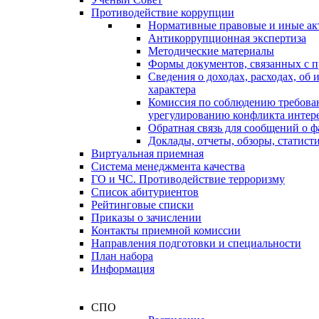
Противодействие коррупции
Нормативные правовые и иные ак
Антикоррупционная экспертиза
Методические материалы
Формы документов, связанных с п
Сведения о доходах, расходах, об
характера
Комиссия по соблюдению требова
урегулированию конфликта интер
Обратная связь для сообщений о 
Доклады, отчеты, обзоры, статис
Виртуальная приемная
Система менеджмента качества
ГО и ЧС. Противодействие терроризму
Список абитуриентов
Рейтинговые списки
Приказы о зачислении
Контакты приемной комиссии
Направления подготовки и специальности
План набора
Информация
СПО