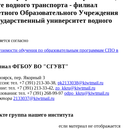
е водного транспорта - филиал
етного Образовательного Учреждения
ударственный университет водного
ется согласно
 стоимости обучения по образовательным программам СПО в
лиал ФГБОУ ВО "СГУВТ"
ноярск, пер. Якорный 3
ия: тел. +7 (391) 213-30-38,
pk2133038@kiwtmail.ru
ие: тел. +7 (391) 213-33-42,
zo_kkru@kiwtmail.ru
зования: тел. +7 (391) 268-99-97
odpo_kkru@kiwtmail.ru
ектора
2133037@kiwtmail.ru
кте
группа нашего института
если материал не отображается