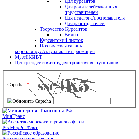
Для курсантов
Для родителей/законных
представителей
Для педагога/преподавателя
Для работодателей
Творчество Курсантов
Видео
Курсантский листок
Поэтическая гавань
коронавирус
Актуальная информация
Музей
КИВТ
Центр содействия
трудоустройству выпускников
Captcha
МинТранс
РосМорРечФлот
Российское образование